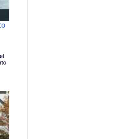
to
el
rto