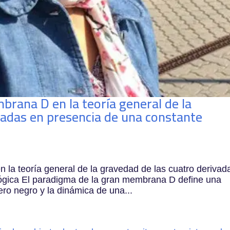
brana D en la teoría general de la
vadas en presencia de una constante
la teoría general de la gravedad de las cuatro derivad
ógica El paradigma de la gran membrana D define una
ero negro y la dinámica de una...