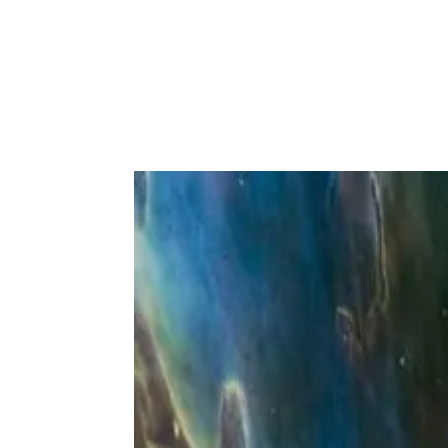
IEEC
Inve