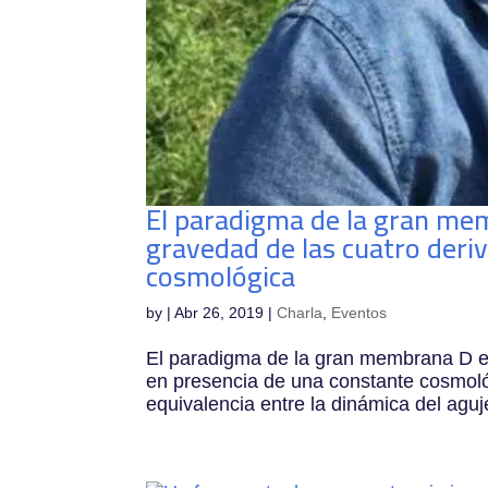
El paradigma de la gran mem
gravedad de las cuatro deri
cosmológica
by
|
Abr 26, 2019
|
Charla
,
Eventos
El paradigma de la gran membrana D en 
en presencia de una constante cosmol
equivalencia entre la dinámica del aguj