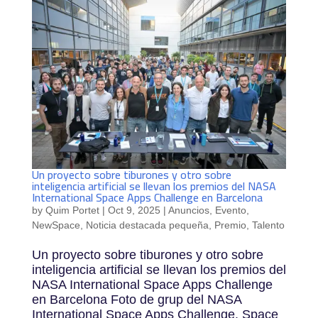
Un proyecto sobre tiburones y otro sobre
inteligencia artificial se llevan los premios del NASA
International Space Apps Challenge en Barcelona
by
Quim Portet
|
Oct 9, 2025
|
Anuncios
,
Evento
,
NewSpace
,
Noticia destacada pequeña
,
Premio
,
Talento
Un proyecto sobre tiburones y otro sobre
inteligencia artificial se llevan los premios del
NASA International Space Apps Challenge
en Barcelona Foto de grup del NASA
International Space Apps Challenge. Space