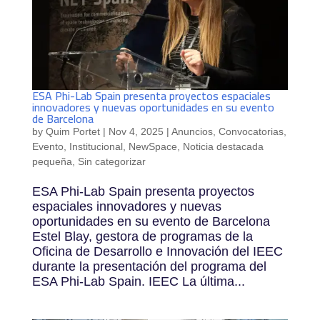
ESA Phi-Lab Spain presenta proyectos espaciales
innovadores y nuevas oportunidades en su evento
de Barcelona
by
Quim Portet
|
Nov 4, 2025
|
Anuncios
,
Convocatorias
,
Evento
,
Institucional
,
NewSpace
,
Noticia destacada
pequeña
,
Sin categorizar
ESA Phi-Lab Spain presenta proyectos
espaciales innovadores y nuevas
oportunidades en su evento de Barcelona
Estel Blay, gestora de programas de la
Oficina de Desarrollo e Innovación del IEEC
durante la presentación del programa del
ESA Phi-Lab Spain. IEEC La última...