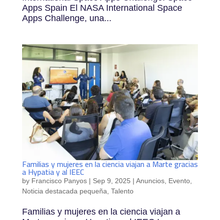
Apps Spain El NASA International Space
Apps Challenge, una...
Familias y mujeres en la ciencia viajan a Marte gracias
a Hypatia y al IEEC
by
Francisco Panyos
|
Sep 9, 2025
|
Anuncios
,
Evento
,
Noticia destacada pequeña
,
Talento
Familias y mujeres en la ciencia viajan a