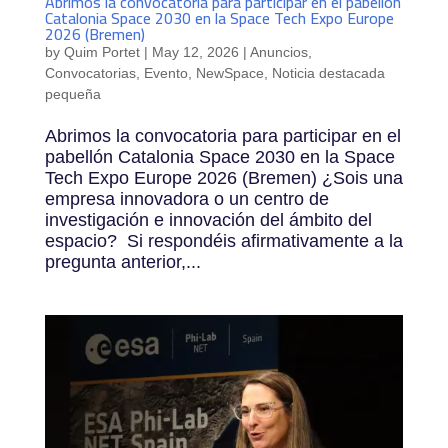
Abrimos la convocatoria para participar en el pabellón
Catalonia Space 2030 en la Space Tech Expo Europe
2026 (Bremen)
by
Quim Portet
|
May 12, 2026
|
Anuncios
,
Convocatorias
,
Evento
,
NewSpace
,
Noticia destacada
pequeña
Abrimos la convocatoria para participar en el
pabellón Catalonia Space 2030 en la Space
Tech Expo Europe 2026 (Bremen) ¿Sois una
empresa innovadora o un centro de
investigación e innovación del ámbito del
espacio? Si respondéis afirmativamente a la
pregunta anterior,...