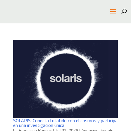
SOLARIS: Conecta tu latido con el cosmos y participa
en una investigación única
by
Francisco Panyos
|
Jul 31, 2026
|
Anuncios
,
Evento
,