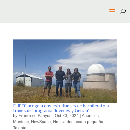
El IEEC acoge a dos estudiantes de bachillerato a
través del programa ‘Jóvenes y Ciencia’
by
Francisco Panyos
|
Oct 30, 2024
|
Anuncios
,
Montsec
,
NewSpace
,
Noticia destacada pequeña
,
Talento