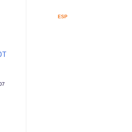
Comunicación
CAT
ESP
ENG
NOT
07