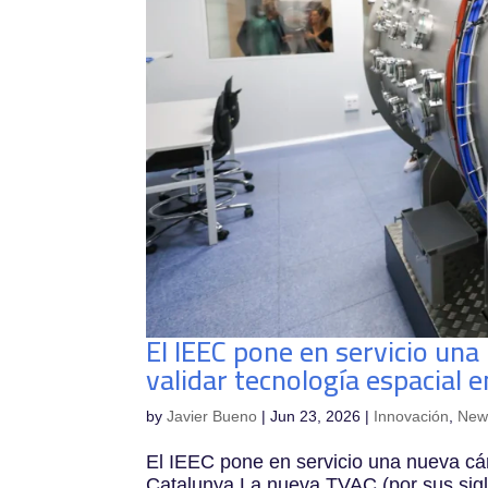
El IEEC pone en servicio un
validar tecnología espacial 
by
Javier Bueno
|
Jun 23, 2026
|
Innovación
,
New
El IEEC pone en servicio una nueva cám
Catalunya La nueva TVAC (por sus sig