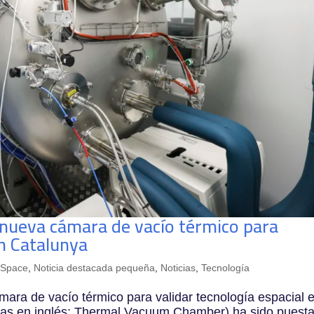
a nueva cámara de vacío térmico para
en Catalunya
Space
,
Noticia destacada pequeña
,
Noticias
,
Tecnología
ara de vacío térmico para validar tecnología espacial 
las en inglés: Thermal Vacuum Chamber) ha sido puest