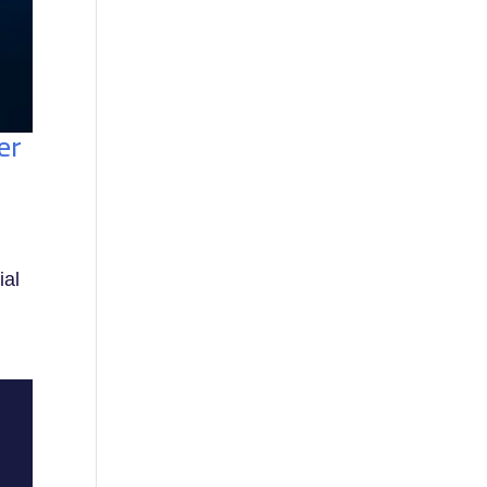
er
ial