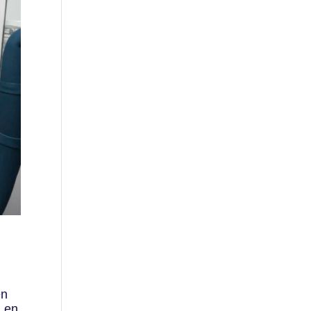
en
a en