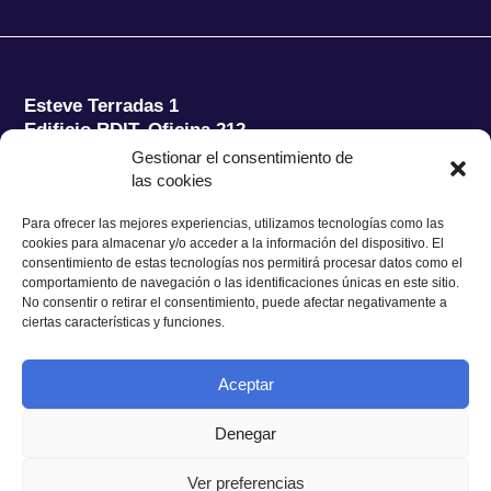
Esteve Terradas 1
Edificio RDIT, Oficina 212
Gestionar el consentimiento de
Parc Mediterrani de la Tecnologia (PMT) Campus
las cookies
del Baix Llobregat – UPC
08860 Castelldefels (Barcelona)
Para ofrecer las mejores experiencias, utilizamos tecnologías como las
cookies para almacenar y/o acceder a la información del dispositivo. El
Tel.:
+34 93 280 2088
consentimiento de estas tecnologías nos permitirá procesar datos como el
Fax:
+34 93 280 6395
comportamiento de navegación o las identificaciones únicas en este sitio.
No consentir o retirar el consentimiento, puede afectar negativamente a
E-mail:
ieec@ieec.cat
ciertas características y funciones.
CONTACTO
Aceptar
Denegar
Ver preferencias