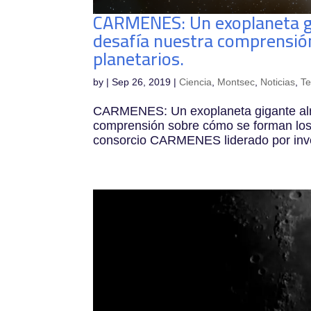
CARMENES: Un exoplaneta gi
desafía nuestra comprensió
planetarios.
by
|
Sep 26, 2019
|
Ciencia
,
Montsec
,
Noticias
,
Te
CARMENES: Un exoplaneta gigante alre
comprensión sobre cómo se forman los 
consorcio CARMENES liderado por inves