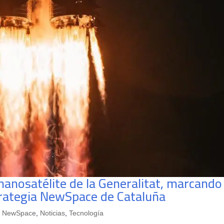
 nanosatélite de la Generalitat, marcando
trategia NewSpace de Cataluña
,
NewSpace
,
Noticias
,
Tecnología