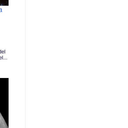
a
del
l...