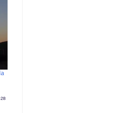
da
-28