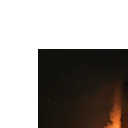
IEEC
Inve