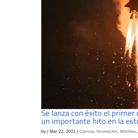
Se lanza con éxito el primer
un importante hito en la es
by
|
Mar 22, 2021
|
Ciencia
,
Innovación
,
Montsec