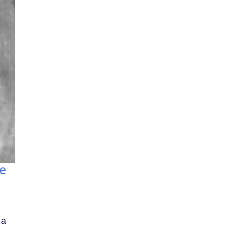
de
 a