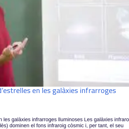
d’estrelles en les galàxies infrarroges
 en les galàxies infrarroges lluminoses Les galàxies infrar
ès) dominen el fons infraroig còsmic i, per tant, el seu