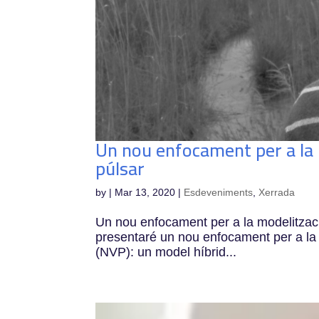
Un nou enfocament per a la 
púlsar
by
|
Mar 13, 2020
|
Esdeveniments
,
Xerrada
Un nou enfocament per a la modelitzac
presentaré un nou enfocament per a la 
(NVP): un model híbrid...