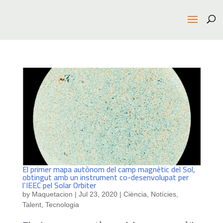
El primer mapa autònom del camp magnètic del Sol,
obtingut amb un instrument co-desenvolupat per
l’IEEC pel Solar Orbiter
by
Maquetacion
|
Jul 23, 2020
|
Ciència
,
Notícies
,
Talent
,
Tecnologia