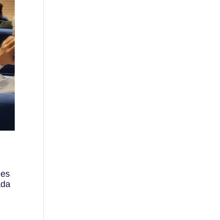
 es
ada