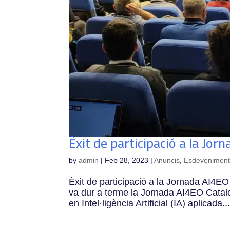
Èxit de participació a la Jor
by
admin
|
Feb 28, 2023
|
Anuncis
,
Esdevenimen
Èxit de participació a la Jornada AI4E
va dur a terme la Jornada AI4EO Cataloni
en Intel·ligència Artificial (IA) aplicada..