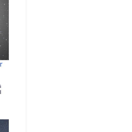
r
s
l