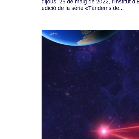
dijous, 26 de maig de 2022, l’Institut 
edició de la sèrie «Tàndems de...