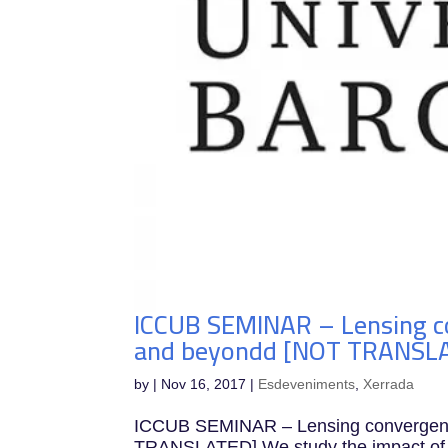
ICCUB SEMINAR – Lensing co
and beyondd [NOT TRANSL
by
|
Nov 16, 2017
|
Esdeveniments
,
Xerrada
ICCUB SEMINAR – Lensing convergence
TRANSLATED] We study the impact of ne