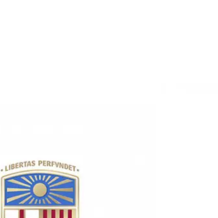
Recerca
APEC
Innovació
Formació