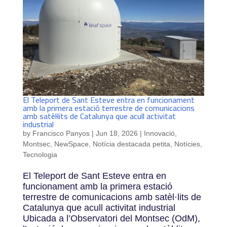
El Teleport de Sant Esteve entra en funcionament
amb la primera estació terrestre de comunicacions
amb satèl·lits de Catalunya que acull activitat
industrial
by
Francisco Panyos
|
Jun 18, 2026
|
Innovació
,
Montsec
,
NewSpace
,
Notícia destacada petita
,
Notícies
,
Tecnologia
El Teleport de Sant Esteve entra en
funcionament amb la primera estació
terrestre de comunicacions amb satèl·lits de
Catalunya que acull activitat industrial
Ubicada a l’Observatori del Montsec (OdM),