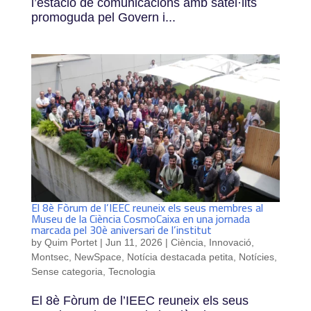
l’estació de comunicacions amb satèl·lits
promoguda pel Govern i...
El 8è Fòrum de l’IEEC reuneix els seus membres al
Museu de la Ciència CosmoCaixa en una jornada
marcada pel 30è aniversari de l’institut
by
Quim Portet
|
Jun 11, 2026
|
Ciència
,
Innovació
,
Montsec
,
NewSpace
,
Notícia destacada petita
,
Notícies
,
Sense categoria
,
Tecnologia
El 8è Fòrum de l’IEEC reuneix els seus