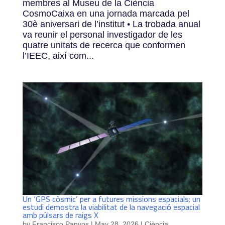
membres al Museu de la Ciència
CosmoCaixa en una jornada marcada pel
30è aniversari de l’institut • La trobada anual
va reunir el personal investigador de les
quatre unitats de recerca que conformen
l’IEEC, així com...
Un ‘GPS còsmic’ per a futures missions espacials: un
estudi demostra la viabilitat de la navegació espacial
amb púlsars de raigs X
by
Francisco Panyos
|
May 28, 2026
|
Ciència
,