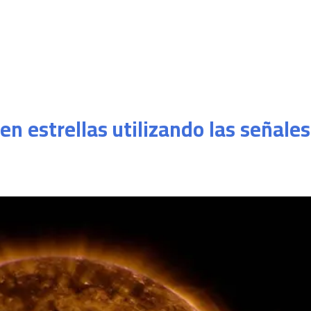
IEEC
Recerca
APEC
Innovació
Fo
en estrellas utilizando las señales